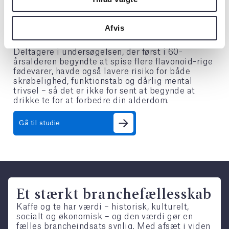
Mænd havde færre fordele, men også de
Afvis
oplevede en mærkbar forbedring i det mentale
helbred.
Deltagere i undersøgelsen, der først i 60-
årsalderen begyndte at spise flere flavonoid-rige
fødevarer, havde også lavere risiko for både
skrøbelighed, funktionstab og dårlig mental
trivsel – så det er ikke for sent at begynde at
drikke te for at forbedre din alderdom.
Gå til studie
Et stærkt branchefællesskab
Kaffe og te har værdi – historisk, kulturelt,
socialt og økonomisk – og den værdi gør en
fælles brancheindsats synlig. Med afsæt i viden