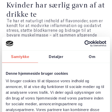
Kvinder har særlig gavn af at
drikke te
Te har et naturligt indhold af flavonoider, som er
kendt for at modvirke inflammation og oxidativt
stress, støtte blodkarrene og bidrage til at
bevare muskelmasse – alt sammen afgørende
faktorer for at opretholde fysisk og mental
funktion med alderen.
Undersøgelsen peger på at blot tre ekstra
Samtykke
Detaljer
Om
daglige portioner af flavonoid-rige fødevarer –
eksempelvis 1 kop sort te, 1 håndfuld bær og 1
æble – eller blot tre kopper te – er forbundet
med en 6–15% lavere risiko for
Denne hjemmeside bruger cookies
aldringsrelaterede symptomer. Både mænd og
kvinder oplevede en målbar gevinst, men effekten
Vi bruger cookies til at tilpasse vores indhold og
var tydeligst for kvinder.
annoncer, til at vise dig funktioner til sociale medier og til
at analysere vores trafik. Vi deler også oplysninger om
Den omfattende undersøgelse bygger på data fra
62.743 kvinder og 23.687 mænd, som blev fulgt
din brug af vores hjemmeside med vores partnere inden
over en periode på op til 24 år. Resultaterne
for sociale medier, annonceringspartnere og
viser, at kvinder med det højeste indtag af
analysepartnere. Vores partnere kan kombinere disse
flavonoid-rige fødevarer havde: