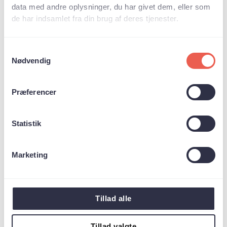
data med andre oplysninger, du har givet dem, eller som
15% lavere risiko for at udvikle
de har indsamlet fra din brug af deres tjenester.
skrøbelighed
Skrøbelighed er en samlet tilstand, hvor
kroppen bliver mere sårbar med alderen. Det
Samtykkevalg
viser sig typisk som lav muskelstyrke, træthed,
Nødvendig
langsom gang og utilsigtet vægttab – og øger
risikoen for sygdom og tab af selvstændighed.
Præferencer
12% lavere risiko for nedsat fysisk
funktion
Nedsat fysisk funktion handler om konkrete
begrænsninger i hverdagen, som fx besvær
Statistik
med at gå, tage trapper eller løfte ting. Det
kan føre til tab af mobilitet og behov for hjælp
i daglige gøremål.
Marketing
12% lavere risiko for dårlig mental trivsel
Mental trivsel dækker over følelsesmæssigt
velbefindende og livskvalitet. Dårlig mental
Tillad alle
sundhed kan omfatte nedtrykthed, uro,
udmattelse og lav livsglæde – og har stor
betydning for ældres samlede helbred.
Tillad valgte