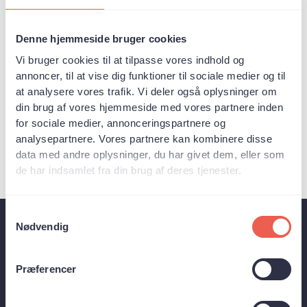
M. Struniewicz m.fl. giver en opdateret
gennemgang af, hvordan graviditet
påvirker kroppens håndtering af koffein,
Denne hjemmeside bruger cookies
og hvilke implikationer det kan have for
Vi bruger cookies til at tilpasse vores indhold og
både moder og foster.
annoncer, til at vise dig funktioner til sociale medier og til
at analysere vores trafik. Vi deler også oplysninger om
din brug af vores hjemmeside med vores partnere inden
for sociale medier, annonceringspartnere og
analysepartnere. Vores partnere kan kombinere disse
ISIC Research
data med andre oplysninger, du har givet dem, eller som
de har indsamlet fra din brug af deres tjenester.
Samtykkevalg
Nødvendig
Et stærkt branchefællesskab
Kaffe og te har værdi – historisk, kulturelt,
Præferencer
socialt og økonomisk – og den værdi gør en
fælles brancheindsats synlig. Med afsæt i viden
og en stærk faglig tradition, driver BKT