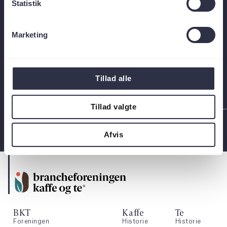
Statistik
udviklingen og skaber retning for en branche
med vilje til forandring og et fælles ansvar for
fremtiden.
Marketing
Kontakt os
Tillad alle
Tillad valgte
Afvis
BKT
Kaffe
Te
Foreningen
Historie
Historie