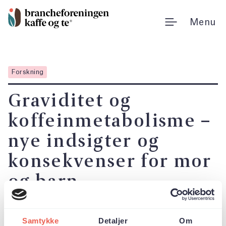
Gå
til
Menu
indholdet
Forskning
Graviditet og
koffeinmetabolisme –
nye indsigter og
konsekvenser for mor
og barn
Et nyt review i Nutrients af Katarzyna
Samtykke
Detaljer
Om