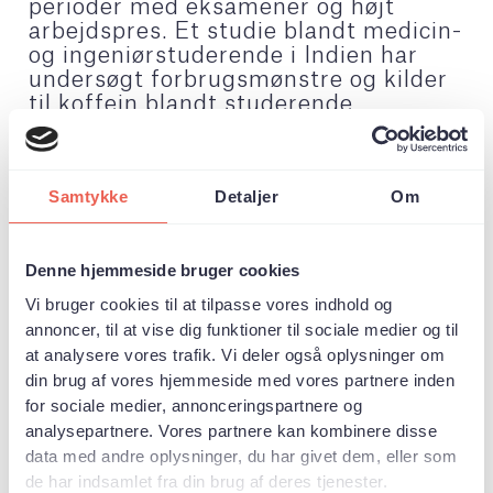
perioder med eksamener og højt
arbejdspres. Et studie blandt medicin-
og ingeniørstuderende i Indien har
undersøgt forbrugsmønstre og kilder
til koffein blandt studerende.
Undersøgelsen omfattede 640
studerende og viste, at over 90 %
indtog koffein regelmæssigt. Kaffe
Samtykke
Detaljer
Om
var den mest anvendte kilde til
koffein, og mange studerende
rapporterede et øget forbrug i
Denne hjemmeside bruger cookies
eksamensperioder, hvor behovet for
fokus og koncentration ofte er større.
Vi bruger cookies til at tilpasse vores indhold og
Studiet viste også, at nogle deltagere
annoncer, til at vise dig funktioner til sociale medier og til
oplevede udfordringer som irritabilitet
at analysere vores trafik. Vi deler også oplysninger om
og koncentrationsbesvær, når de
din brug af vores hjemmeside med vores partnere inden
forsøgte at stoppe deres
for sociale medier, annonceringspartnere og
koffeinindtag. Forskerne bag studiet
analysepartnere. Vores partnere kan kombinere disse
peger derfor på et behov for mere
data med andre oplysninger, du har givet dem, eller som
oplysning om koffeinforbrug og dets
de har indsamlet fra din brug af deres tjenester.
mulige påvirkning blandt unge