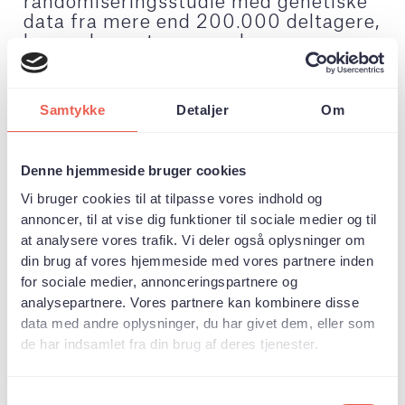
randomiseringsstudie med genetiske
data fra mere end 200.000 deltagere,
har undersøgt sammenhængen
mellem kaffeforbrug og risikoen for
skjoldbruskkirtelkræft.
Resultaterne viste, at der ikke var
Samtykke
Detaljer
Om
nogen statistisk sikker sammenhæng
mellem kaffeforbrug og risikoen for
hverken samlet
Denne hjemmeside bruger cookies
skjoldbruskkirtelkræft, follikulær
Vi bruger cookies til at tilpasse vores indhold og
kræft eller papilær kræft i
annoncer, til at vise dig funktioner til sociale medier og til
skjoldbruskkirtlen.
Forskerne konkluderer, at
at analysere vores trafik. Vi deler også oplysninger om
kaffeforbrug ikke er forbundet med
din brug af vores hjemmeside med vores partnere inden
risiko for skjoldbruskkirtelkræft, men
for sociale medier, annonceringspartnere og
at en svag sammenhæng ikke helt kan
analysepartnere. Vores partnere kan kombinere disse
udelukkes.
data med andre oplysninger, du har givet dem, eller som
de har indsamlet fra din brug af deres tjenester.
Samtykkevalg