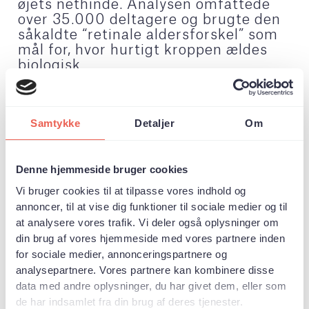
øjets nethinde. Analysen omfattede
over 35.000 deltagere og brugte den
såkaldte “retinale aldersforskel” som
mål for, hvor hurtigt kroppen ældes
biologisk.
Resultaterne viste, at teforbrug var
forbundet med en lavere biologisk
alder, særligt hos personer, der drak
Samtykke
Detaljer
Om
mere end fire kopper dagligt. For
kaffe blev der derimod ikke fundet
nogen sammenhæng med biologisk
Denne hjemmeside bruger cookies
aldring.
Studiet peger dermed på, at te kan
Vi bruger cookies til at tilpasse vores indhold og
spille en rolle i kroppens
annoncer, til at vise dig funktioner til sociale medier og til
aldringsprocesser, mens kaffe
at analysere vores trafik. Vi deler også oplysninger om
hverken så ud til at fremskynde eller
din brug af vores hjemmeside med vores partnere inden
bremse aldringen i denne analyse.
for sociale medier, annonceringspartnere og
Forskerne understreger dog, at der er
analysepartnere. Vores partnere kan kombinere disse
tale om statistiske sammenhænge, og
data med andre oplysninger, du har givet dem, eller som
at flere studier er nødvendige for at
de har indsamlet fra din brug af deres tjenester.
forstå de bagvedliggende