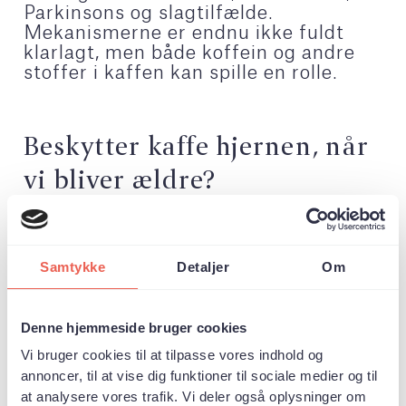
Parkinsons og slagtilfælde.
Mekanismerne er endnu ikke fuldt
klarlagt, men både koffein og andre
stoffer i kaffen kan spille en rolle.
Beskytter kaffe hjernen, når
vi bliver ældre?
Ja, forskning tyder på, at ældre voksne – især
kvinder over 80 år – kan opleve langsommere
kognitiv tilbagegang, hvis de regelmæssigt
drikker kaffe. Effekten tilskrives koffein og
Samtykke
Detaljer
Om
mulige antiinflammatoriske stoffer i kaffen, men
der er behov for mere viden om de præcise
mekanismer.
Denne hjemmeside bruger cookies
Nedsætter kaffe risikoen for
Vi bruger cookies til at tilpasse vores indhold og
Alzheimers?
annoncer, til at vise dig funktioner til sociale medier og til
at analysere vores trafik. Vi deler også oplysninger om
Måske. Flere studier viser, at personer, der