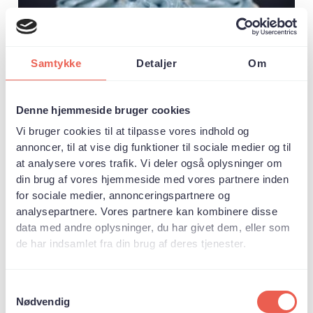
Samtykke
Detaljer
Om
Denne hjemmeside bruger cookies
Sådan gør du:
Vi bruger cookies til at tilpasse vores indhold og
annoncer, til at vise dig funktioner til sociale medier og til
Tag alle ingredienserne ud på køkkenbordet.
De skal have stuetemperatur
at analysere vores trafik. Vi deler også oplysninger om
Tænd ovnen på 180 grader ved almindelig
din brug af vores hjemmeside med vores partnere inden
varme
for sociale medier, annonceringspartnere og
Bring te og sødmælk i kog – når det lige
analysepartnere. Vores partnere kan kombinere disse
akkurat koger, skal det tages af varmen igen
data med andre oplysninger, du har givet dem, eller som
Lad teblandingen køle helt af
de har indsamlet fra din brug af deres tjenester.
Si teen fra mælken og mål den op – der skal
være 1,5 dl tilbage. Du kan toppe med mælk,
hvis der ikke er nok
Samtykkevalg
I en skål piskes smør og sukker lækkert og
Nødvendig
luftigt. Tilsæt æggene et ad gangen og pisk