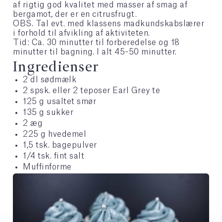
af rigtig god kvalitet med masser af smag af
bergamot, der er en citrusfrugt.
OBS. Tal evt. med klassens madkundskabslærer
i forhold til afvikling af aktiviteten.
Tid: Ca. 30 minutter til forberedelse og 18
minutter til bagning. I alt 45-50 minutter.
Ingredienser
2 dl sødmælk
2 spsk. eller 2 teposer Earl Grey te
125 g usaltet smør
135 g sukker
2 æg
225 g hvedemel
1,5 tsk. bagepulver
1/4 tsk. fint salt
Muffinforme