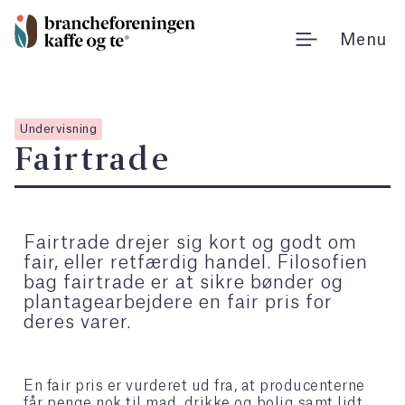
Gå
til
Menu
indholdet
Undervisning
Fairtrade
Fairtrade drejer sig kort og godt om
fair, eller retfærdig handel. Filosofien
bag fairtrade er at sikre bønder og
plantagearbejdere en fair pris for
deres varer.
En fair pris er vurderet ud fra, at producenterne
får penge nok til mad, drikke og bolig samt lidt