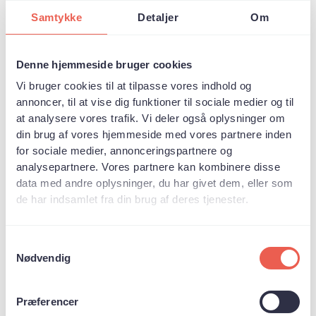
Samtykke
Detaljer
Om
Denne hjemmeside bruger cookies
Vi bruger cookies til at tilpasse vores indhold og
annoncer, til at vise dig funktioner til sociale medier og til
Foto: Fairtrade Denmark
at analysere vores trafik. Vi deler også oplysninger om
Der er tale om en vækst på 10,7 % på danskernes
din brug af vores hjemmeside med vores partnere inden
forbrug i år 2019 . Beløbet som hver dansker
for sociale medier, annonceringspartnere og
bruger på fairtrade-produkter om året ligger i
2019 gennemsnitligt på 197 kr. Det placerer
analysepartnere. Vores partnere kan kombinere disse
Danmark som et af de lande i verden, der bruger
data med andre oplysninger, du har givet dem, eller som
flest penge på fairtrade-produkter.
de har indsamlet fra din brug af deres tjenester.
Fairtrade og rainforest
alliance
Samtykkevalg
Nødvendig
De to største mærker er Fairtrade og Rainforest
Alliance, som arbejder for bedre forhold for miljø
og arbejdere, men har forskellige fokusområder,
de især lægger vægt på. De har samtidig også
Præferencer
forskellige måder at stille krav på for at opnå