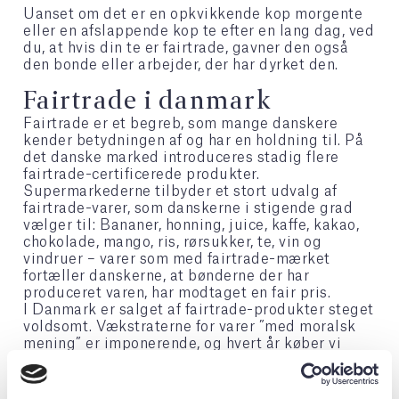
Uanset om det er en opkvikkende kop morgente
eller en afslappende kop te efter en lang dag, ved
du, at hvis din te er fairtrade, gavner den også
den bonde eller arbejder, der har dyrket den.
Fairtrade i danmark
Fairtrade er et begreb, som mange danskere
kender betydningen af og har en holdning til. På
det danske marked introduceres stadig flere
fairtrade-certificerede produkter.
Supermarkederne tilbyder et stort udvalg af
fairtrade-varer, som danskerne i stigende grad
vælger til: Bananer, honning, juice, kaffe, kakao,
chokolade, mango, ris, rørsukker, te, vin og
vindruer – varer som med fairtrade-mærket
fortæller danskerne, at bønderne der har
produceret varen, har modtaget en fair pris.
I Danmark er salget af fairtrade-produkter steget
voldsomt. Vækstraterne for varer ”med moralsk
mening” er imponerende, og hvert år køber vi
fairtrade for mange millioner kroner.