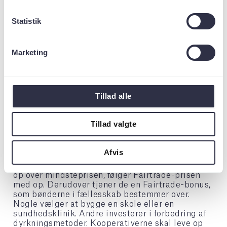
deres mål.
Hos
Fairtrade
er målet gennem handel at
Statistik
forbedre arbejds- og levevilkårene for bønder og
arbejdere i Afrika og Asien samt Syd- og
Mellemamerika. Fairtrade hverken køber eller
Marketing
sælger varer, men står for at mærke produkter,
der lever op til Fairtrade-standarderne. Fairtrade
informerer desuden forbrugere om
mærkningsordningen og arbejder for, at varerne
er tilgængelige for så mange forbrugere som
Tillad alle
muligt.
Når produkter bærer Fairtrade-mærket, betyder
Tillad valgte
det, at bønderne får en bedre betaling. Hvis
eksempelvis verdensmarkedsprisen dykker,
tjener bønderne stadig en minimumspris, som
Afvis
dækker, hvad det koster at dyrke råvaren på
bæredygtig vis. Hvis verdensmarkedsprisen går
op over mindsteprisen, følger Fairtrade-prisen
med op. Derudover tjener de en Fairtrade-bonus,
som bønderne i fællesskab bestemmer over.
Nogle vælger at bygge en skole eller en
sundhedsklinik. Andre investerer i forbedring af
dyrkningsmetoder. Kooperativerne skal leve op